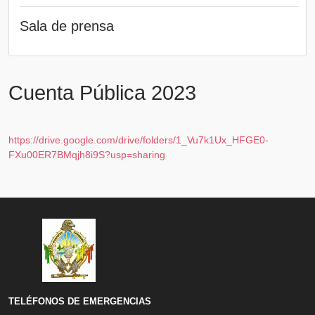
Sala de prensa
Cuenta Pública 2023
https://drive.google.com/drive/folders/1_Vu7k1Ux_HFGE0-
FXu00ER7BMqjh8i9S?usp=sharing
TELÉFONOS DE EMERGENCIAS