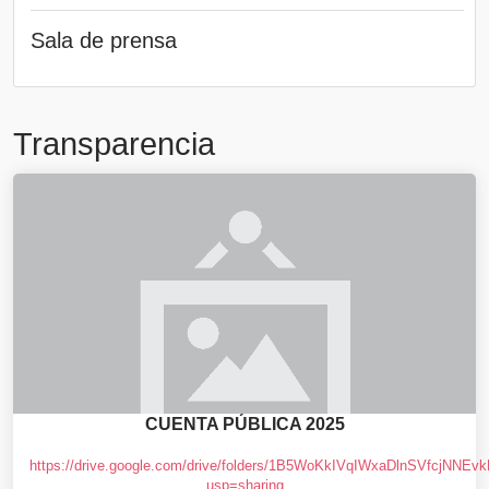
Sala de prensa
Transparencia
CUENTA PÚBLICA 2025
https://drive.google.com/drive/folders/1B5WoKkIVqIWxaDlnSVfcjNNEv
usp=sharing