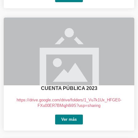
CUENTA PÚBLICA 2023
https://drive.google.com/drive/folders/1_Vu7k1Ux_HFGE0-
FXu00ER7BMqjh8i9S?usp=sharing
Ver más