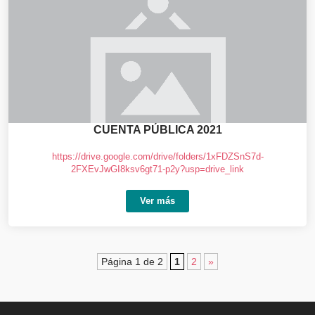
CUENTA PÚBLICA 2021
https://drive.google.com/drive/folders/1xFDZSnS7d-
2FXEvJwGI8ksv6gt71-p2y?usp=drive_link
Ver más
Página 1 de 2
1
2
»