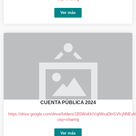
Ver más
CUENTA PÚBLICA 2024
https://drive.google.com/drive/folders/1B5WoKkIVqIWxaDlnSVfcjNNEv
usp=sharing
Ver más