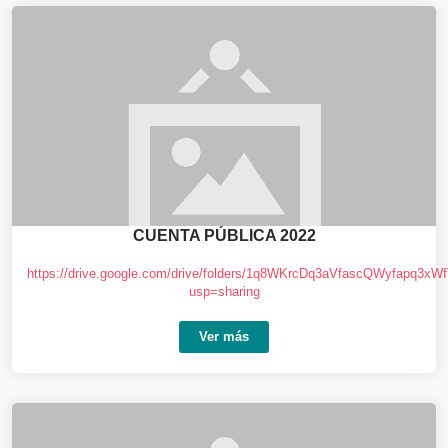
CUENTA PÚBLICA 2022
https://drive.google.com/drive/folders/1q8WKrcDq3aVfascQWyfapq3xW
usp=sharing
Ver más