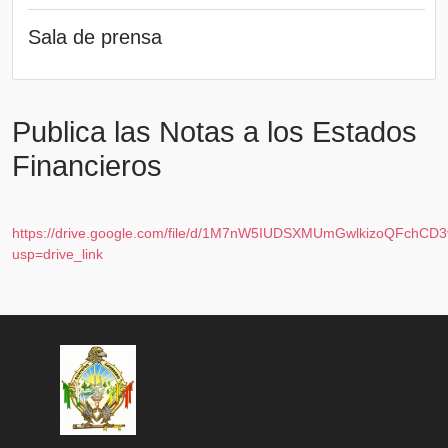
Sala de prensa
Publica las Notas a los Estados
Financieros
https://drive.google.com/file/d/1M7nW5IUDSXMUmGwlkizoQFchCD
usp=drive_link