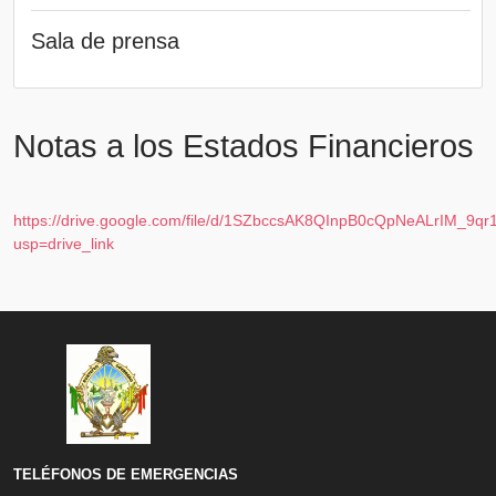
Sala de prensa
Notas a los Estados Financieros
https://drive.google.com/file/d/1SZbccsAK8QInpB0cQpNeALrIM_9qr
usp=drive_link
TELÉFONOS DE EMERGENCIAS