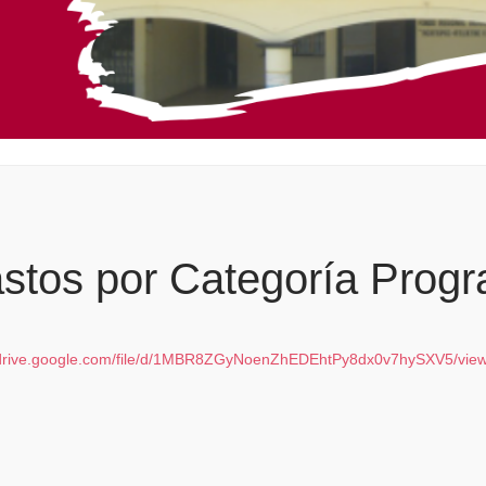
stos por Categoría Progr
//drive.google.com/file/d/1MBR8ZGyNoenZhEDEhtPy8dx0v7hySXV5/view