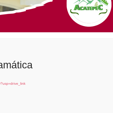
amática
?usp=drive_link