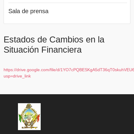
Sala de prensa
Estados de Cambios en la
Situación Financiera
https://drive.google.com/file/d/1YO7cPQBESKgA5dT36qT0skuhVEU
usp=drive_link