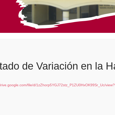
tado de Variación en la H
/drive.google.com/file/d/1zZhorp5YGJ72stz_P1ZU0HxOK99Sr_Uc/view?