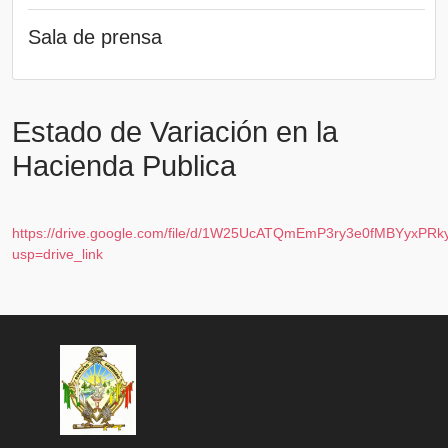
Sala de prensa
Estado de Variación en la
Hacienda Publica
https://drive.google.com/file/d/1W25UcATQmEmP3ry3e0fMBYyxPRk
usp=drive_link