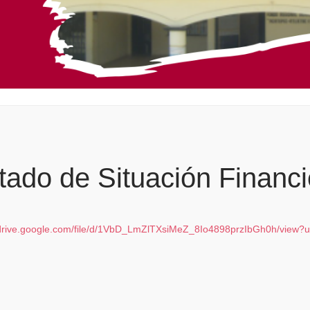
tado de Situación Financi
/drive.google.com/file/d/1VbD_LmZlTXsiMeZ_8Io4898przIbGh0h/view?u