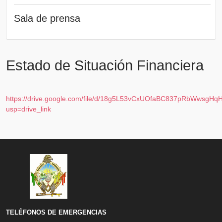
Sala de prensa
Estado de Situación Financiera
https://drive.google.com/file/d/18g5L53vCxUOfaBC837pRbWwsgHq
usp=drive_link
TELÉFONOS DE EMERGENCIAS