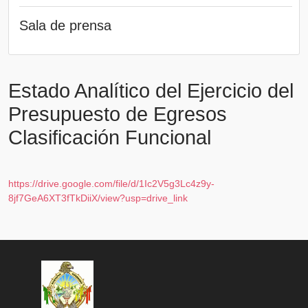
Sala de prensa
Estado Analítico del Ejercicio del
Presupuesto de Egresos
Clasificación Funcional
https://drive.google.com/file/d/1Ic2V5g3Lc4z9y-
8jf7GeA6XT3fTkDiiX/view?usp=drive_link