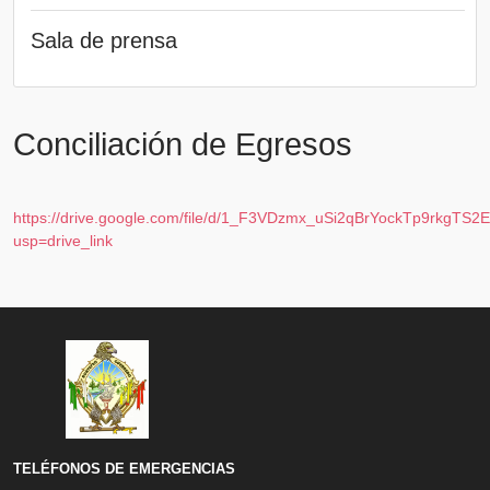
Sala de prensa
Conciliación de Egresos
https://drive.google.com/file/d/1_F3VDzmx_uSi2qBrYockTp9rkgTS2
usp=drive_link
TELÉFONOS DE EMERGENCIAS