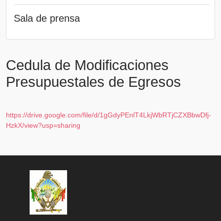
Sala de prensa
Cedula de Modificaciones
Presupuestales de Egresos
https://drive.google.com/file/d/1gGdyPEnlT4LkjWbRTjCZXBbwDfj-
HzkX/view?usp=sharing